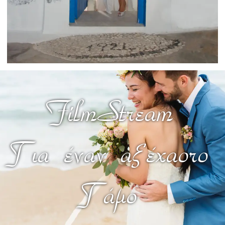
FilmStream
Για έναν αξέχαστο
Γάμο