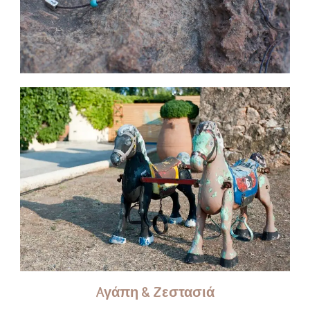
Aγάπη & Zεστασιά