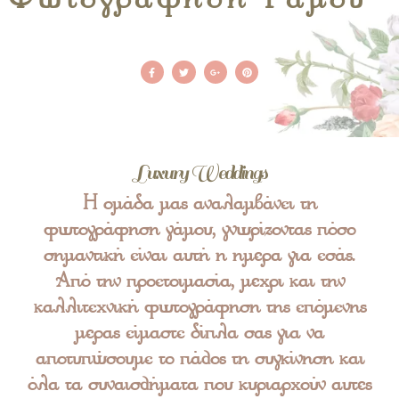
Φωτογράφηση Γάμου
Luxury Weddings
Η ομάδα μας αναλαμβάνει τη
φωτογράφηση γάμου, γνωρίζοντας πόσο
σημαντική είναι αυτή η ημέρα για εσάς.
Από την προετοιμασία, μέχρι και την
καλλιτεχνική φωτογράφηση της επόμενης
μέρας είμαστε δίπλα σας για να
αποτυπώσουμε το πάθος τη συγκίνηση και
όλα τα συναισθήματα που κυριαρχούν αυτές